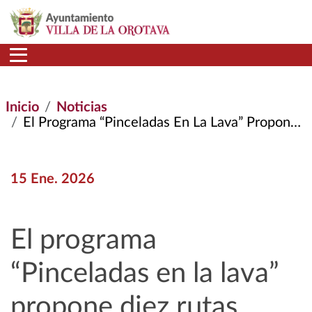
Pasar al contenido principal
Inicio
Noticias
El Programa “Pinceladas En La Lava” Propone Diez Rutas Guiadas Por Espacios Naturales Protegidos de La Isla
15 Ene. 2026
El programa
“Pinceladas en la lava”
propone diez rutas