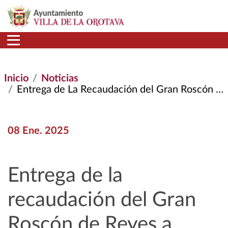
Pasar al contenido principal
Inicio
Noticias
Entrega de La Recaudación del Gran Roscón de Reyes A Cáritas y Cruz Roja
08 Ene. 2025
Entrega de la
recaudación del Gran
Roscón de Reyes a