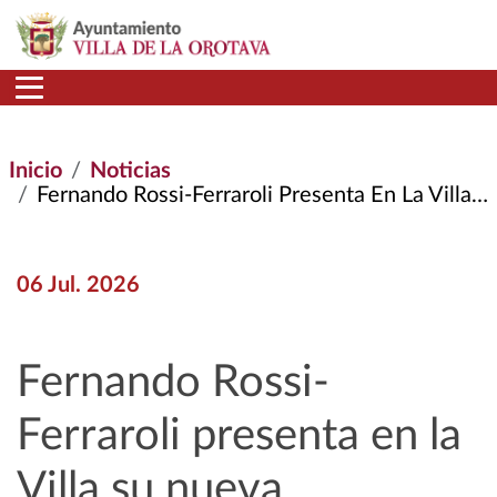
Pasar al contenido principal
Inicio
Noticias
Fernando Rossi-Ferraroli Presenta En La Villa Su Nueva Publicación ‘Patrimonio Heráldico [extramuros] de La Villa de La Orotava
06 Jul. 2026
Fernando Rossi-
Ferraroli presenta en la
Villa su nueva