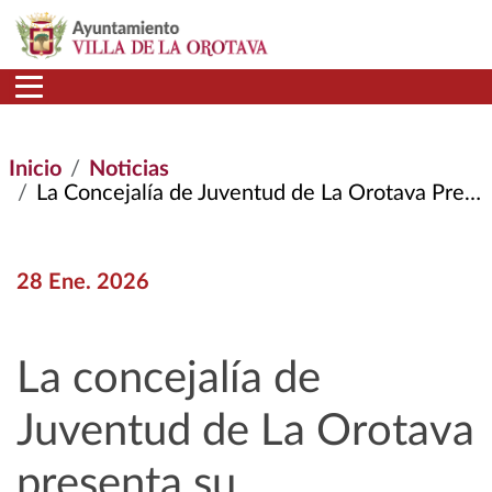
Pasar al contenido principal
Inicio
Noticias
La Concejalía de Juventud de La Orotava Presenta Su Programación de Actividades Para Este Año
28 Ene. 2026
La concejalía de
Juventud de La Orotava
presenta su