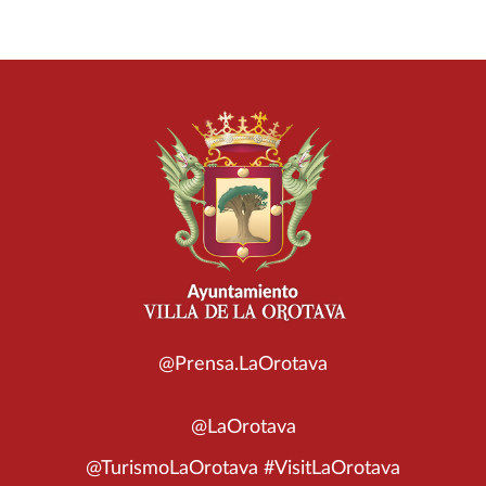
@Prensa.LaOrotava
@LaOrotava
@TurismoLaOrotava #VisitLaOrotava