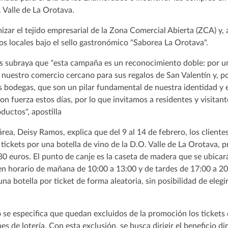
 Valle de La Orotava.
mizar el tejido empresarial de la Zona Comercial Abierta (ZCA) y
dos locales bajo el sello gastronómico "Saborea La Orotava".
es subraya que
"
esta campaña es un reconocimiento doble: por u
n nuestro comercio cercano para sus regalos de San Valentín y, po
 bodegas, que son un pilar fundamental de nuestra identidad y
 con fuerza estos días, por lo que invitamos a residentes y visitant
ductos", apostilla
área, Deisy Ramos, explica que del 9 al 14 de febrero, los client
tickets por una botella de vino de la D.O. Valle de La Orotava, 
30 euros. El punto de canje es la caseta de madera que se ubicar
en horario de mañana de 10:00 a 13:00 y de tardes de 17:00 a 20:
una botella por ticket de forma aleatoria, sin posibilidad de eleg
 se especifica que quedan excluidos de la promoción los ticket
es de lotería. Con esta exclusión, se busca dirigir el beneficio 