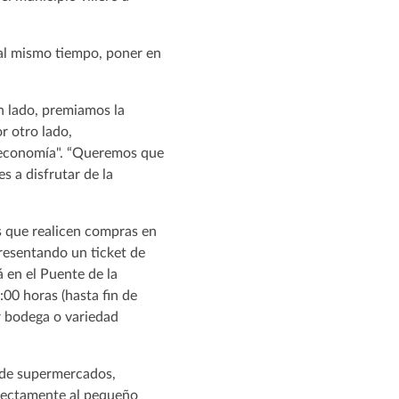
, al mismo tiempo, poner en
n lado, premiamos la
r otro lado,
 economía". “Queremos que
es a disfrutar de la
es que realicen compras en
presentando un ticket de
á en el Puente de la
00 horas (hasta fin de
ir bodega o variedad
s de supermercados,
directamente al pequeño