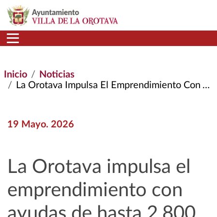
Pasar al contenido principal
Inicio
Noticias
La Orotava Impulsa El Emprendimiento Con Ayudas de Hasta 2.800 Euros Para Nuevas Iniciativas Empresariales
19 Mayo. 2026
La Orotava impulsa el
emprendimiento con
ayudas de hasta 2.800