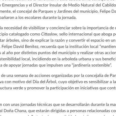
y Emergencias y el Director Insular de Medio Natural del Cabildo
mente, el concejal de Parques y Jardines del municipio, Felipe Da
añaron a los escolares durante la jornada.
la necesidad de visibilizar y concienciar sobre la importancia de 
cipio catalogado como
Cittaslow,
sello internacional
que aboga po
ar árboles, sino de explicar la razón y convertir el espacio en un
z, Felipe David Benítez, recuerda que la institución local “manti
 al año por distintos puntos del municipio y realizar otras accio
stenibilidad local, incidiendo en la arboleda urbana y sus benefic
ia de apoyar jornadas que impulsen una “jardinería sostenible”.
 de una semana de acciones organizadas por la concejalía de Par
 con motivo del Día del Árbol, cuyo objetivo es sensibilizar a l
ructura verde y promover la participación en iniciativas que cont
n con unas jornadas técnicas que se desarrollarán durante la ma
l Doña Chana, que estarán dirigidas a personas relacionadas con 