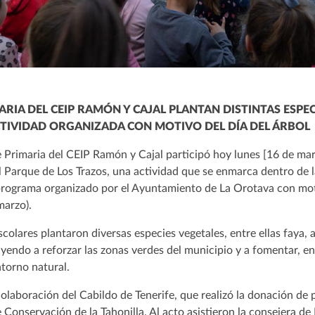
RIA DEL CEIP RAMÓN Y CAJAL PLANTAN DISTINTAS ESPEC
CTIVIDAD ORGANIZADA CON MOTIVO DEL DÍA DEL ÁRBOL
 Primaria del CEIP Ramón y Cajal participó hoy lunes [16 de mar
l Parque de Los Trazos, una actividad que se enmarca dentro de l
 programa organizado por el Ayuntamiento de La Orotava con moti
marzo).
scolares plantaron diversas especies vegetales, entre ellas faya,
uyendo a reforzar las zonas verdes del municipio y a fomentar, en
ntorno natural.
colaboración del Cabildo de Tenerife, que realizó la donación de 
Conservación de la Tahonilla. Al acto asistieron la consejera de