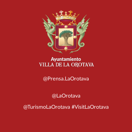
@Prensa.LaOrotava
@LaOrotava
@TurismoLaOrotava #VisitLaOrotava