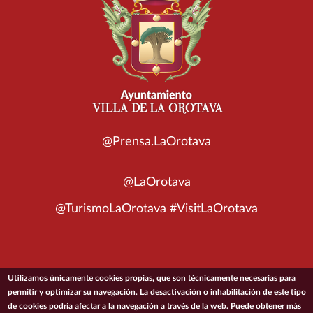
@Prensa.LaOrotava
@LaOrotava
@TurismoLaOrotava #VisitLaOrotava
Utilizamos únicamente cookies propias, que son técnicamente necesarias para
© 2026 Ayuntamiento de la Villa de La Orotava
permitir y optimizar su navegación. La desactivación o inhabilitación de este tipo
de cookies podría afectar a la navegación a través de la web. Puede obtener más