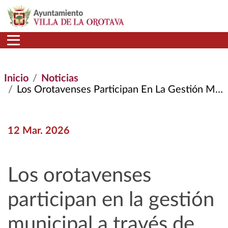
Pasar al contenido principal
Inicio
Noticias
Los Orotavenses Participan En La Gestión Municipal A Través de Los Presupuestos Participativos
12 Mar. 2026
Los orotavenses
participan en la gestión
municipal a través de