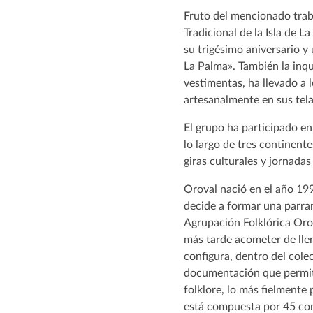
Fruto del mencionado traba
Tradicional de la Isla de La
su trigésimo aniversario y
La Palma». También la inqu
vestimentas, ha llevado a
artesanalmente en sus telar
El grupo ha participado en
lo largo de tres continent
giras culturales y jornada
Oroval nació en el año 19
decide a formar una parran
Agrupación Folklórica Orov
más tarde acometer de llen
configura, dentro del cole
documentación que permiti
folklore, lo más fielmente
está compuesta por 45 com