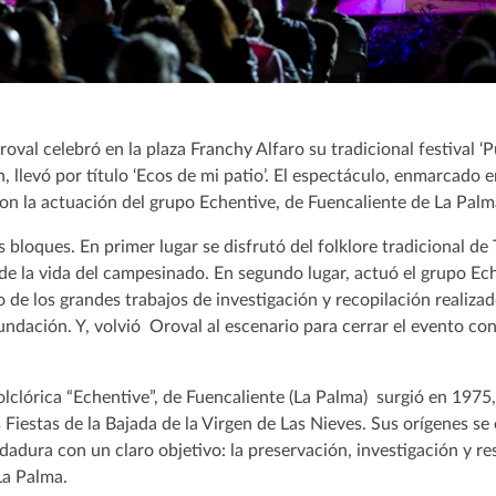
roval celebró en la plaza Franchy Alfaro su tradicional festival ‘
, llevó por título ‘Ecos de mi patio’. El espectáculo, enmarcado 
con la actuación del grupo Echentive, de Fuencaliente de La Palm
es bloques. En primer lugar se disfrutó del folklore tradicional de
 de la vida del campesinado. En segundo lugar, actuó el grupo E
o de los grandes trabajos de investigación y recopilación realiza
ndación. Y, volvió Oroval al escenario para cerrar el evento con
Folclórica “Echentive”, de Fuencaliente (La Palma) surgió en 197
s Fiestas de la Bajada de la Virgen de Las Nieves. Sus orígenes s
ndadura con un claro objetivo: la preservación, investigación y re
 La Palma.