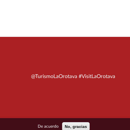
@TurismoLaOrotava #VisitLaOrotava
No, gracias
De acuerdo