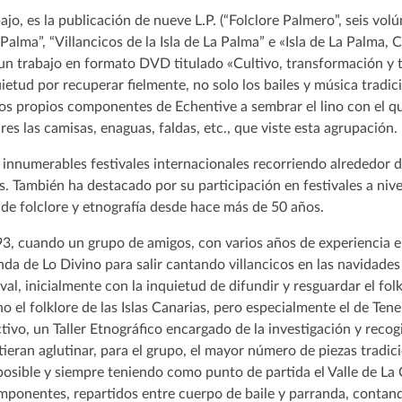
jo, es la publicación de nueve L.P. (“Folclore Palmero”, seis vo
 Palma”, “Villancicos de la Isla de La Palma” e «Isla de La Palma, 
 un trabajo en formato DVD titulado «Cultivo, transformación y tej
ietud por recuperar fielmente, no solo los bailes y música tradic
 los propios componentes de Echentive a sembrar el lino con el 
es las camisas, enaguas, faldas, etc., que viste esta agrupación.
 innumerables festivales internacionales recorriendo alrededor 
es. También ha destacado por su participación en festivales a niv
s de folclore y etnografía desde hace más de 50 años.
93, cuando un grupo de amigos, con varios años de experiencia e
da de Lo Divino para salir cantando villancicos en las navidades v
al, inicialmente con la inquietud de difundir y resguardar el fol
o el folklore de las Islas Canarias, pero especialmente el de Tene
ctivo, un Taller Etnográfico encargado de la investigación y reco
eran aglutinar, para el grupo, el mayor número de piezas tradic
 posible y siempre teniendo como punto de partida el Valle de La 
ponentes, repartidos entre cuerpo de baile y parranda, contand