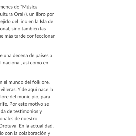
lúmenes de “Música
Cultura Oral»), un libro por
ido del lino en la Isla de
ional, sino también las
que más tarde confeccionan
de una decena de países a
el nacional, así como en
n el mundo del folklore,
illeras. Y de aquí nace la
klore del municipio, para
rife. Por este motivo se
gida de testimonios y
ionales de nuestro
Orotava. En la actualidad,
o con la colaboración y