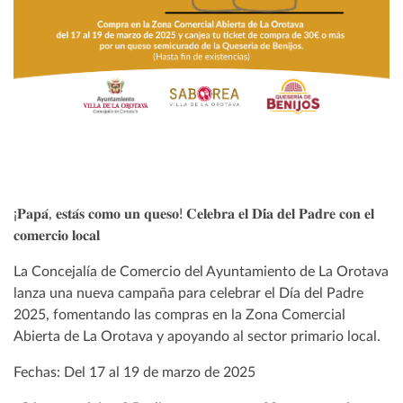
¡𝐏𝐚𝐩𝐚́, 𝐞𝐬𝐭𝐚́𝐬 𝐜𝐨𝐦𝐨 𝐮𝐧 𝐪𝐮𝐞𝐬𝐨! 𝐂𝐞𝐥𝐞𝐛𝐫𝐚 𝐞𝐥 𝐃𝐢́𝐚 𝐝𝐞𝐥 𝐏𝐚𝐝𝐫𝐞 𝐜𝐨𝐧 𝐞𝐥
𝐜𝐨𝐦𝐞𝐫𝐜𝐢𝐨 𝐥𝐨𝐜𝐚𝐥
La Concejalía de Comercio del Ayuntamiento de La Orotava
lanza una nueva campaña para celebrar el Día del Padre
2025, fomentando las compras en la Zona Comercial
Abierta de La Orotava y apoyando al sector primario local.
Fechas: Del 17 al 19 de marzo de 2025