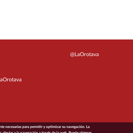
@LaOrotava
aOrotava
e necesarias para permitir y optimizar su navegación. La
ía afectar a la navegación a través de la web. Puede obtener