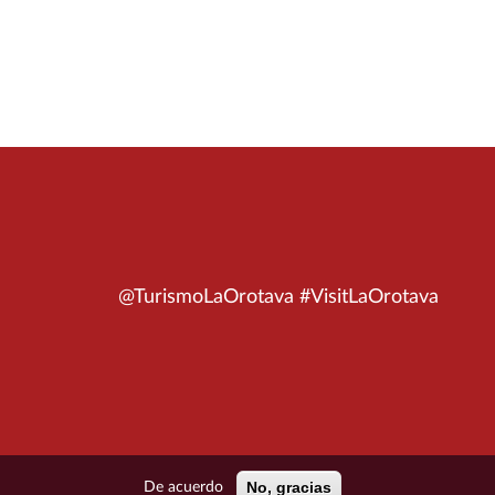
@TurismoLaOrotava #VisitLaOrotava
No, gracias
De acuerdo