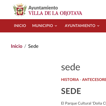
Pasar al contenido principal
INICIO
MUNICIPIO
AYUNTAMIENTO
Inicio
Sede
sede
HISTORIA
-
ANTECESOR
SEDE
El Parque Cultural 'Doña C