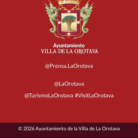
@Prensa.LaOrotava
@LaOrotava
@TurismoLaOrotava #VisitLaOrotava
© 2026 Ayuntamiento de la Villa de La Orotava