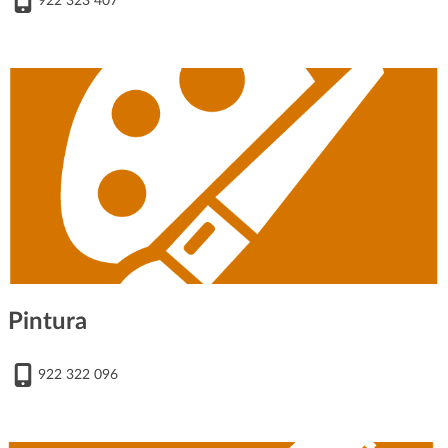
922 323 407
Pintura
922 322 096