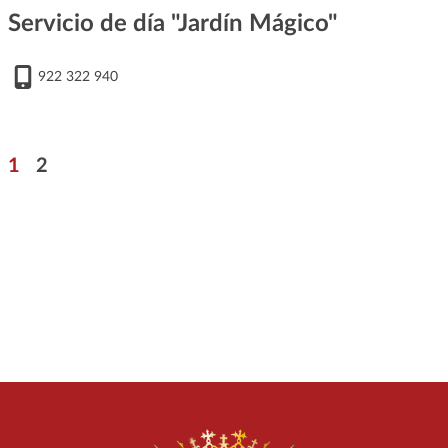
Servicio de día "Jardín Mágico"
922 322 940
Paginación
Página
Página
1
2