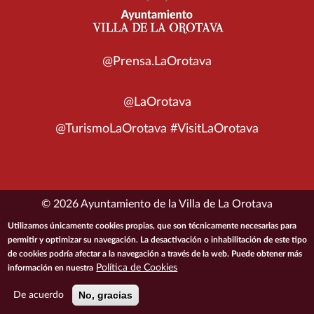
@Prensa.LaOrotava
@LaOrotava
@TurismoLaOrotava #VisitLaOrotava
© 2026 Ayuntamiento de la Villa de La Orotava
Utilizamos únicamente cookies propias, que son técnicamente necesarias para
ACCESIBILIDAD
CONDICIONES DE USO
POLÍTICA DE PRIVACIDAD
permitir y optimizar su navegación. La desactivación o inhabilitación de este tipo
de cookies podría afectar a la navegación a través de la web. Puede obtener más
POLÍTICA DE COOKIES
MAPA DEL SITIO
Política de Cookies
información en nuestra
No, gracias
De acuerdo