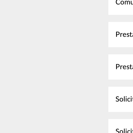
Comun
Prest
Prest
Solic
Solic