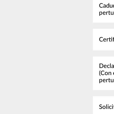
Caduc
pert
Certi
Decla
(Con 
pertu
Solic