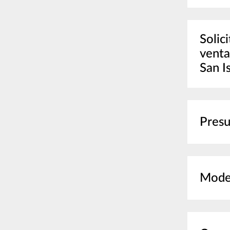
Solic
venta
San I
Presu
Mode