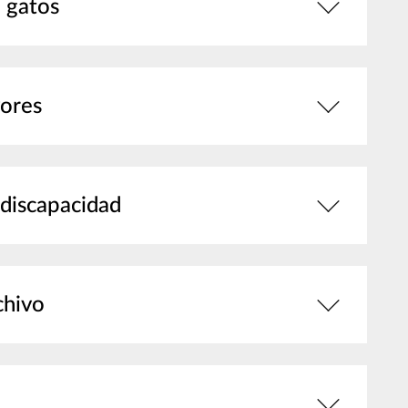
 gatos
yores
 discapacidad
chivo