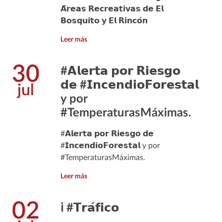
𝗔́𝗿𝗲𝗮𝘀 𝗥𝗲𝗰𝗿𝗲𝗮𝘁𝗶𝘃𝗮𝘀 𝗱𝗲 𝗘𝗹
𝗕𝗼𝘀𝗾𝘂𝗶𝘁𝗼 𝘆 𝗘𝗹 𝗥𝗶𝗻𝗰𝗼́𝗻
Leer más
30
#𝗔𝗹𝗲𝗿𝘁𝗮 𝗽𝗼𝗿 𝗥𝗶𝗲𝘀𝗴𝗼
𝗱𝗲 #𝗜𝗻𝗰𝗲𝗻𝗱𝗶𝗼𝗙𝗼𝗿𝗲𝘀𝘁𝗮𝗹
jul
y por
#TemperaturasMáximas.
#𝗔𝗹𝗲𝗿𝘁𝗮 𝗽𝗼𝗿 𝗥𝗶𝗲𝘀𝗴𝗼 𝗱𝗲
#𝗜𝗻𝗰𝗲𝗻𝗱𝗶𝗼𝗙𝗼𝗿𝗲𝘀𝘁𝗮𝗹 y por
#TemperaturasMáximas.
Leer más
02
ℹ️ #𝗧𝗿𝗮́𝗳𝗶𝗰𝗼