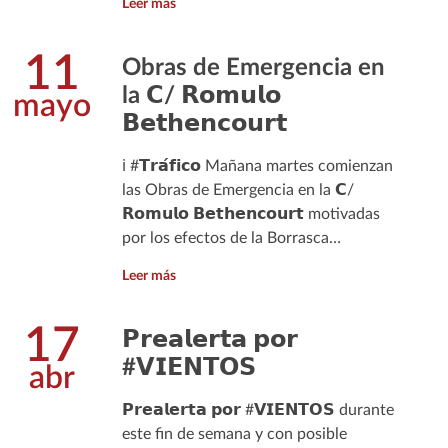
Leer más
11
Obras de Emergencia en
la 𝗖/ 𝗥𝗼𝗺𝘂𝗹𝗼
mayo
𝗕𝗲𝘁𝗵𝗲𝗻𝗰𝗼𝘂𝗿𝘁
ℹ️ #𝗧𝗿𝗮́𝗳𝗶𝗰𝗼 Mañana martes comienzan
las Obras de Emergencia en la 𝗖/
𝗥𝗼𝗺𝘂𝗹𝗼 𝗕𝗲𝘁𝗵𝗲𝗻𝗰𝗼𝘂𝗿𝘁 motivadas
por los efectos de la Borrasca…
Leer más
17
𝗣𝗿𝗲𝗮𝗹𝗲𝗿𝘁𝗮 𝗽𝗼𝗿
#𝗩𝗜𝗘𝗡𝗧𝗢𝗦
abr
𝗣𝗿𝗲𝗮𝗹𝗲𝗿𝘁𝗮 𝗽𝗼𝗿 #𝗩𝗜𝗘𝗡𝗧𝗢𝗦 durante
este fin de semana y con posible