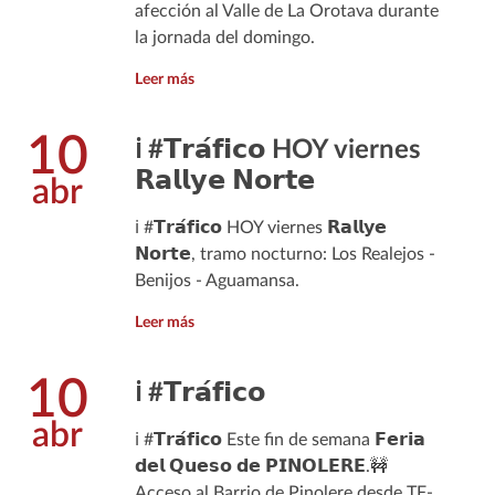
afección al Valle de La Orotava durante
la jornada del domingo.
Leer más
10
ℹ️ #𝗧𝗿𝗮́𝗳𝗶𝗰𝗼 HOY viernes
𝗥𝗮𝗹𝗹𝘆𝗲 𝗡𝗼𝗿𝘁𝗲
abr
ℹ️ #𝗧𝗿𝗮́𝗳𝗶𝗰𝗼 HOY viernes 𝗥𝗮𝗹𝗹𝘆𝗲
𝗡𝗼𝗿𝘁𝗲, tramo nocturno: Los Realejos -
Benijos - Aguamansa.
Leer más
10
ℹ️ #𝗧𝗿𝗮́𝗳𝗶𝗰𝗼
abr
ℹ️ #𝗧𝗿𝗮́𝗳𝗶𝗰𝗼 Este fin de semana 𝗙𝗲𝗿𝗶𝗮
𝗱𝗲𝗹 𝗤𝘂𝗲𝘀𝗼 𝗱𝗲 𝗣𝗜𝗡𝗢𝗟𝗘𝗥𝗘.🚧
Acceso al Barrio de Pinolere desde TF-