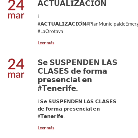
24
𝗔𝗖𝗧𝗨𝗔𝗟𝗜𝗭𝗔𝗖𝗜𝗢́𝗡
mar
ℹ️
#𝗔𝗖𝗧𝗨𝗔𝗟𝗜𝗭𝗔𝗖𝗜𝗢́𝗡#PlanMunicipaldeEmer
#LaOrotava
Leer más
24
𝗦𝗲 𝗦𝗨𝗦𝗣𝗘𝗡𝗗𝗘𝗡 𝗟𝗔𝗦
𝗖𝗟𝗔𝗦𝗘𝗦 𝗱𝗲 𝗳𝗼𝗿𝗺𝗮
mar
𝗽𝗿𝗲𝘀𝗲𝗻𝗰𝗶𝗮𝗹 𝗲𝗻
#𝗧𝗲𝗻𝗲𝗿𝗶𝗳𝗲.
ℹ️ 𝗦𝗲 𝗦𝗨𝗦𝗣𝗘𝗡𝗗𝗘𝗡 𝗟𝗔𝗦 𝗖𝗟𝗔𝗦𝗘𝗦
𝗱𝗲 𝗳𝗼𝗿𝗺𝗮 𝗽𝗿𝗲𝘀𝗲𝗻𝗰𝗶𝗮𝗹 𝗲𝗻
#𝗧𝗲𝗻𝗲𝗿𝗶𝗳𝗲.
Leer más