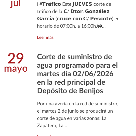
jul
ℹ️ #𝗧𝗿𝗮́𝗳𝗶𝗰𝗼 Este 𝗝𝗨𝗘𝗩𝗘𝗦 corte de
tráfico de la 𝗖/ 𝗗𝘁𝗼𝗿. 𝗚𝗼𝗻𝘇𝗮́𝗹𝗲𝘇
𝗚𝗮𝗿𝗰𝗶́𝗮 (𝗰𝗿𝘂𝗰𝗲 𝗰𝗼𝗻 𝗖/ 𝗣𝗲𝘀𝗰𝗼𝘁𝗲) en
horario de 07:00h. a 16:00h.🚧…
Leer más
29
Corte de suministro de
agua programado para el
mayo
martes día 02/06/2026
en la red principal de
Depósito de Benijos
Por una avería en la red de suministro,
el martes 2 de junio se producirá un
corte de agua en varias zonas: La
Zapatera, La…