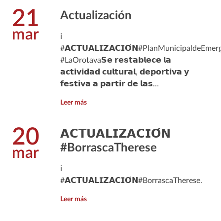
21
Actualización
mar
ℹ️
#𝗔𝗖𝗧𝗨𝗔𝗟𝗜𝗭𝗔𝗖𝗜𝗢́𝗡#PlanMunicipaldeEmer
#LaOrotava𝗦𝗲 𝗿𝗲𝘀𝘁𝗮𝗯𝗹𝗲𝗰𝗲 𝗹𝗮
𝗮𝗰𝘁𝗶𝘃𝗶𝗱𝗮𝗱 𝗰𝘂𝗹𝘁𝘂𝗿𝗮𝗹, 𝗱𝗲𝗽𝗼𝗿𝘁𝗶𝘃𝗮 𝘆
𝗳𝗲𝘀𝘁𝗶𝘃𝗮 𝗮 𝗽𝗮𝗿𝘁𝗶𝗿 𝗱𝗲 𝗹𝗮𝘀…
Leer más
20
𝗔𝗖𝗧𝗨𝗔𝗟𝗜𝗭𝗔𝗖𝗜𝗢́𝗡
#BorrascaTherese
mar
ℹ️
#𝗔𝗖𝗧𝗨𝗔𝗟𝗜𝗭𝗔𝗖𝗜𝗢́𝗡#BorrascaTherese.
Leer más