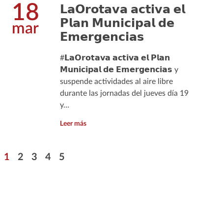
18
𝗟𝗮𝗢𝗿𝗼𝘁𝗮𝘃𝗮 𝗮𝗰𝘁𝗶𝘃𝗮 𝗲𝗹
𝗣𝗹𝗮𝗻 𝗠𝘂𝗻𝗶𝗰𝗶𝗽𝗮𝗹 𝗱𝗲
mar
𝗘𝗺𝗲𝗿𝗴𝗲𝗻𝗰𝗶𝗮𝘀
#𝗟𝗮𝗢𝗿𝗼𝘁𝗮𝘃𝗮 𝗮𝗰𝘁𝗶𝘃𝗮 𝗲𝗹 𝗣𝗹𝗮𝗻
𝗠𝘂𝗻𝗶𝗰𝗶𝗽𝗮𝗹 𝗱𝗲 𝗘𝗺𝗲𝗿𝗴𝗲𝗻𝗰𝗶𝗮𝘀 y
suspende actividades al aire libre
durante las jornadas del jueves día 19
y…
Leer más
Paginación
Página
Página
Página
Página
Página
1
2
3
4
5