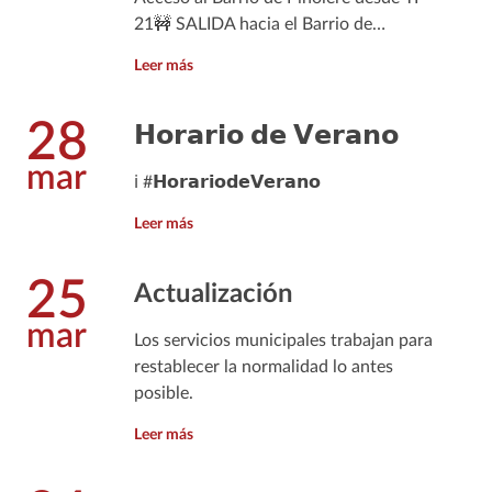
21🚧 SALIDA hacia el Barrio de…
Leer más
28
𝗛𝗼𝗿𝗮𝗿𝗶𝗼 𝗱𝗲 𝗩𝗲𝗿𝗮𝗻𝗼
mar
ℹ️ #𝗛𝗼𝗿𝗮𝗿𝗶𝗼𝗱𝗲𝗩𝗲𝗿𝗮𝗻𝗼
Leer más
25
Actualización
mar
Los servicios municipales trabajan para
restablecer la normalidad lo antes
posible.
Leer más