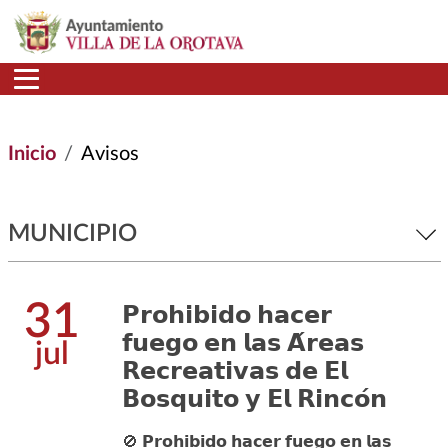
Pasar al contenido principal
Inicio
Avisos
MUNICIPIO
31
𝗣𝗿𝗼𝗵𝗶𝗯𝗶𝗱𝗼 𝗵𝗮𝗰𝗲𝗿
𝗳𝘂𝗲𝗴𝗼 𝗲𝗻 𝗹𝗮𝘀 𝗔́𝗿𝗲𝗮𝘀
jul
𝗥𝗲𝗰𝗿𝗲𝗮𝘁𝗶𝘃𝗮𝘀 𝗱𝗲 𝗘𝗹
𝗕𝗼𝘀𝗾𝘂𝗶𝘁𝗼 𝘆 𝗘𝗹 𝗥𝗶𝗻𝗰𝗼́𝗻
🚫 𝗣𝗿𝗼𝗵𝗶𝗯𝗶𝗱𝗼 𝗵𝗮𝗰𝗲𝗿 𝗳𝘂𝗲𝗴𝗼 𝗲𝗻 𝗹𝗮𝘀