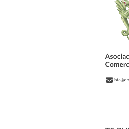
Asociac
Comerc
info@or