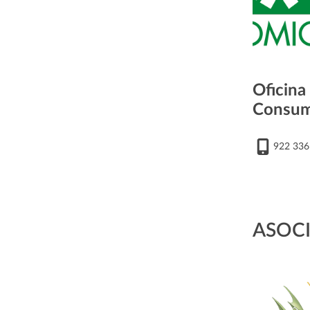
Oficina
Consum
922 336
ASOCI