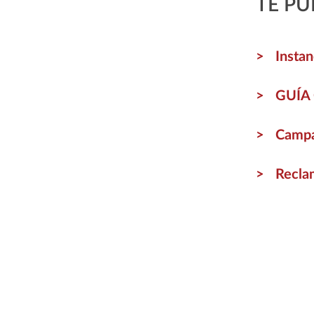
TE PU
Instan
GUÍA
Campa
Recla