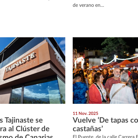
de verano en…
11 Nov. 2025
 Tajinaste se
Vuelve ‘De tapas c
ra al Clúster de
castañas’
smo de Canarias.
El Puente, de la calle Carrera 