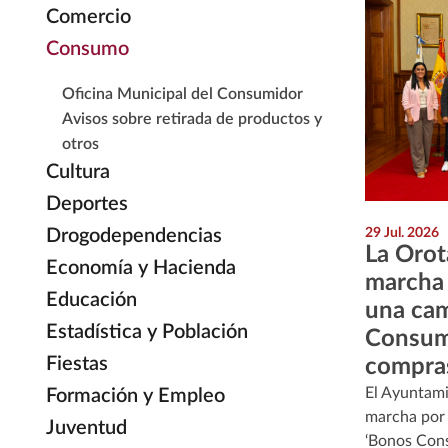
Comercio
Consumo
Oficina Municipal del Consumidor
Avisos sobre retirada de productos y
otros
Cultura
Deportes
Drogodependencias
29 Jul. 2026
La Orot
Economía y Hacienda
marcha 
Educación
una ca
Estadística y Población
Consumo
Fiestas
compras
El Ayuntami
Formación y Empleo
marcha por 
Juventud
‘Bonos Consu