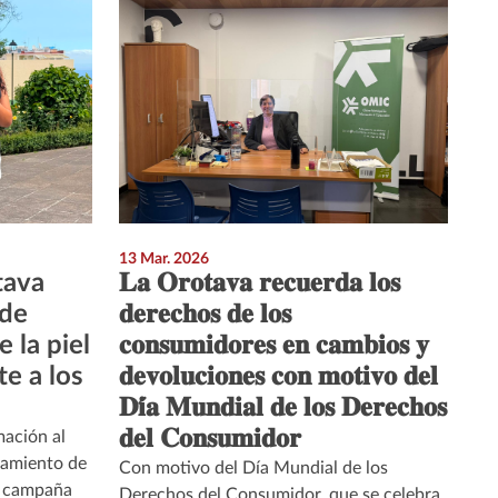
13 Mar. 2026
tava
𝐋𝐚 𝐎𝐫𝐨𝐭𝐚𝐯𝐚 𝐫𝐞𝐜𝐮𝐞𝐫𝐝𝐚 𝐥𝐨𝐬
 de
𝐝𝐞𝐫𝐞𝐜𝐡𝐨𝐬 𝐝𝐞 𝐥𝐨𝐬
 la piel
𝐜𝐨𝐧𝐬𝐮𝐦𝐢𝐝𝐨𝐫𝐞𝐬 𝐞𝐧 𝐜𝐚𝐦𝐛𝐢𝐨𝐬 𝐲
te a los
𝐝𝐞𝐯𝐨𝐥𝐮𝐜𝐢𝐨𝐧𝐞𝐬 𝐜𝐨𝐧 𝐦𝐨𝐭𝐢𝐯𝐨 𝐝𝐞𝐥
𝐃𝐢́𝐚 𝐌𝐮𝐧𝐝𝐢𝐚𝐥 𝐝𝐞 𝐥𝐨𝐬 𝐃𝐞𝐫𝐞𝐜𝐡𝐨𝐬
𝐝𝐞𝐥 𝐂𝐨𝐧𝐬𝐮𝐦𝐢𝐝𝐨𝐫
mación al
amiento de
Con motivo del Día Mundial de los
u campaña
Derechos del Consumidor, que se celebra