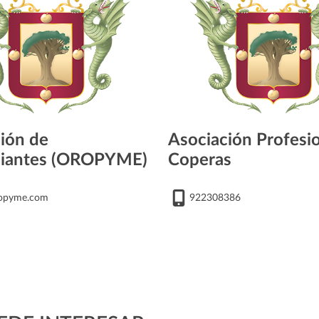
ión de
Asociación Profesi
iantes (OROPYME)
Coperas
opyme.com
922308386