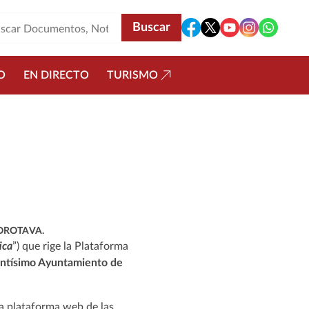
O
EN DIRECTO
TURISMO
 OROTAVA.
ica
”) que rige la Plataforma
ntísimo Ayuntamiento de
ta plataforma web de las