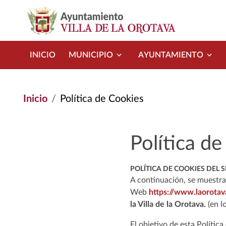
Pasar al contenido principal
INICIO
MUNICIPIO
AYUNTAMIENTO
Inicio
Política de Cookies
Política d
POLÍTICA DE COOKIES DEL 
A continuación, se muestra 
Web
https://www.laorotav
la Villa de la Orotava.
(en l
El objetivo de esta Políti