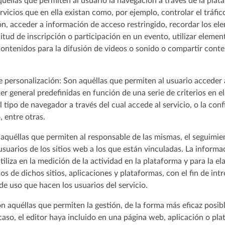
uéllas que permiten al usuario la navegación a través de la plataf
rvicios que en ella existan como, por ejemplo, controlar el tráfi
sión, acceder a información de acceso restringido, recordar los e
licitud de inscripción o participación en un evento, utilizar eleme
ontenidos para la difusión de videos o sonido o compartir conte
 personalización: Son aquéllas que permiten al usuario acceder 
ter general predefinidas en función de una serie de criterios en e
l tipo de navegador a través del cual accede al servicio, o la con
, entre otras.
 aquéllas que permiten al responsable de las mismas, el seguimien
suarios de los sitios web a los que están vinculadas. La inform
tiliza en la medición de la actividad en la plataforma y para la el
os de dichos sitios, aplicaciones y plataformas, con el fin de in
 de uso que hacen los usuarios del servicio.
on aquéllas que permiten la gestión, de la forma más eficaz posibl
 caso, el editor haya incluido en una página web, aplicación o pl