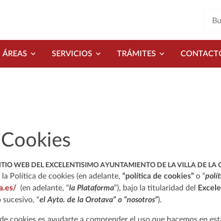
ÁREAS
SERVICIOS
TRÁMITES
CONTACT
e Cookies
SITIO WEB DEL EXCELENTISIMO AYUNTAMIENTO DE LA VILLA DE LA
la Política de cookies (en adelante,
“política de cookies”
o “
polít
a.es/
(en adelante, “
la Plataforma
”), bajo la titularidad del
Excele
o sucesivo, “
el Ayto. de la Orotava” o “nosotros”
).
ca de cookies es ayudarte a comprender el uso que hacemos en es