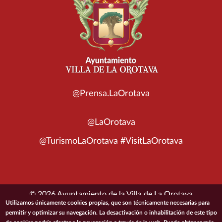
@Prensa.LaOrotava
@LaOrotava
@TurismoLaOrotava #VisitLaOrotava
© 2026 Ayuntamiento de la Villa de La Orotava
Utilizamos únicamente cookies propias, que son técnicamente necesarias para
permitir y optimizar su navegación. La desactivación o inhabilitación de este tipo
ACCESIBILIDAD
CONDICIONES DE USO
POLÍTICA DE PRIVACIDAD