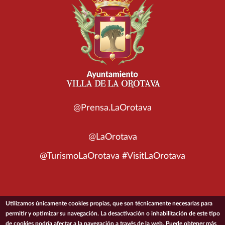
@Prensa.LaOrotava
@LaOrotava
@TurismoLaOrotava #VisitLaOrotava
Utilizamos únicamente cookies propias, que son técnicamente necesarias para
© 2026 Ayuntamiento de la Villa de La Orotava
permitir y optimizar su navegación. La desactivación o inhabilitación de este tipo
de cookies podría afectar a la navegación a través de la web. Puede obtener más