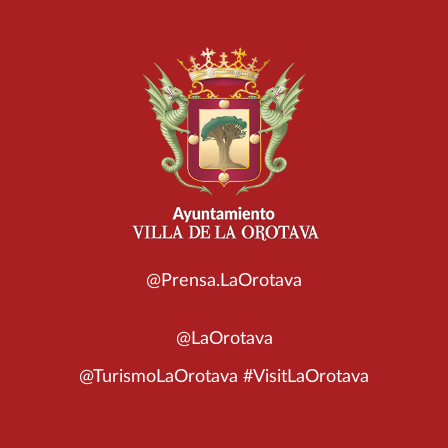
@Prensa.LaOrotava
@LaOrotava
@TurismoLaOrotava #VisitLaOrotava