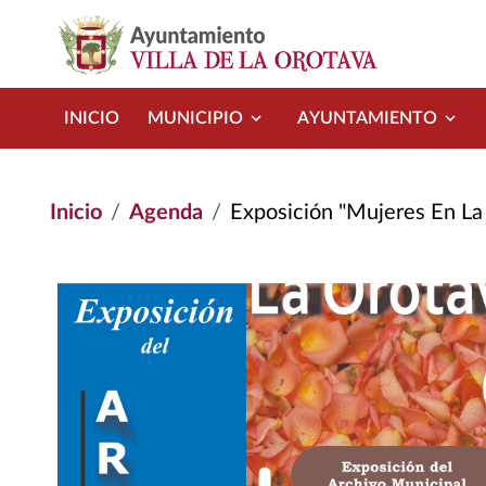
Pasar al contenido principal
INICIO
MUNICIPIO
AYUNTAMIENTO
Inicio
Agenda
Exposición "Mujeres En La 