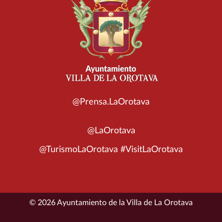
@Prensa.LaOrotava
@LaOrotava
@TurismoLaOrotava #VisitLaOrotava
© 2026 Ayuntamiento de la Villa de La Orotava