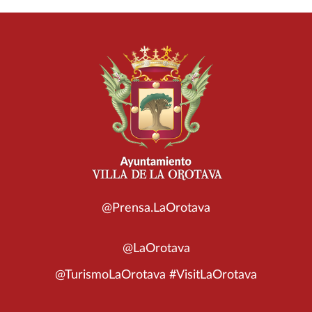
@Prensa.LaOrotava
@LaOrotava
@TurismoLaOrotava #VisitLaOrotava