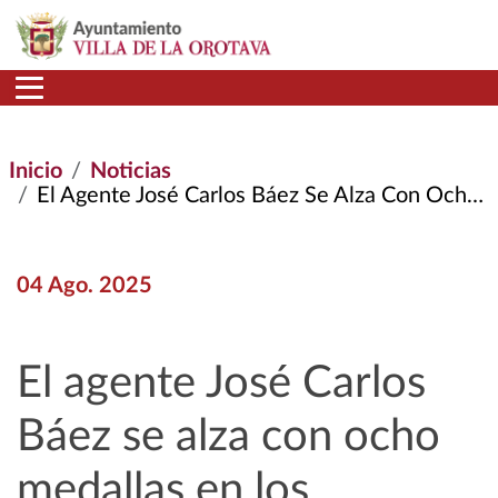
Pasar al contenido principal
Inicio
Noticias
El Agente José Carlos Báez Se Alza Con Ocho Medallas En Los Mundiales de Policías y Bomberos
04 Ago. 2025
El agente José Carlos
Báez se alza con ocho
medallas en los