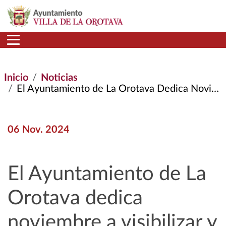
Pasar al contenido principal
Inicio
Noticias
El Ayuntamiento de La Orotava Dedica Noviembre A Visibilizar y Concienciar Sobre Las Violencias Contra La Mujer
06 Nov. 2024
El Ayuntamiento de La
Orotava dedica
noviembre a visibilizar y