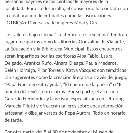
personas mayores de los centros de mayores de la
localidad. Para su desarrollo, el consistorio ha contado con
la colaboración de entidades como las asociaciones
LGTBIQA+ Diversas y de mujeres Moai y Gira.
Los talleres bajo el lema “La literatura es femenina” tendrán
lugar en espacios como las librerías Gonzalina, El Viajante,
La Educación y la Biblioteca Municipal. Estos encuentros
serán impartidos por las escritoras Alba Tabío, Laura
Delgado, Arantxa Rufo, Ainara Oleaga, Paula Mederos,
Belén Hormiga, Pilar Torres y Katya Vázquez con temáticas
tan sugerentes como la creación literaria a través del juego,
“Papá Noel necesita ayuda”, “El cuento de la poesía” o “El
mundo del revés”, entre otras. Por su parte, el artesano
Gerardo Hernández y la artista, especializada en Lettering,
Marcela Pilotti y ofrecerán talleres sobre encuadernación
artesanal y dibujar versos de Pepa Aurora. Todo en horario
de tarde.
Por otra parte, del 8 al 30 de noviembre el Museo del