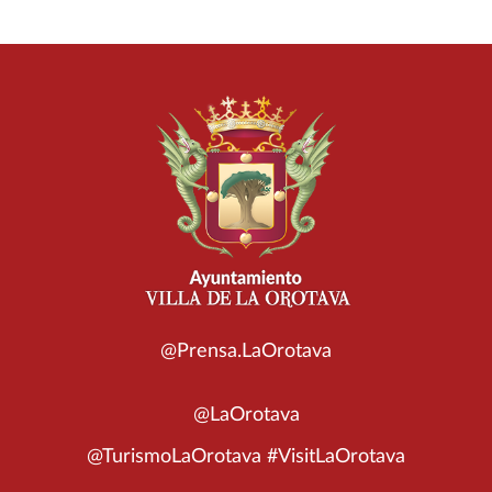
@Prensa.LaOrotava
@LaOrotava
@TurismoLaOrotava #VisitLaOrotava