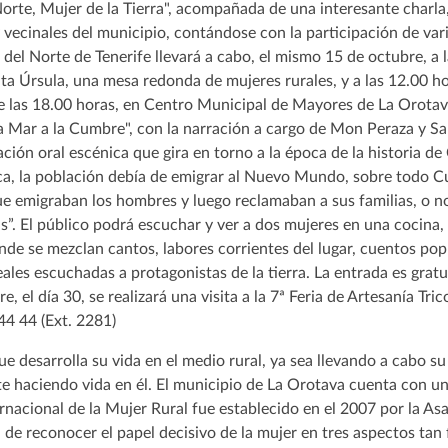
orte, Mujer de la Tierra", acompañada de una interesante charla,
vecinales del municipio, contándose con la participación de vari
 del Norte de Tenerife llevará a cabo, el mismo 15 de octubre, a 
a Úrsula, una mesa redonda de mujeres rurales, y a las 12.00 hor
 de las 18.00 horas, en Centro Municipal de Mayores de La Orotav
la Mar a la Cumbre", con la narración a cargo de Mon Peraza y 
ción oral escénica que gira en torno a la época de la historia de 
ica, la población debía de emigrar al Nuevo Mundo, sobre todo C
ue emigraban los hombres y luego reclamaban a sus familias, o 
s”. El público podrá escuchar y ver a dos mujeres en una cocina, 
nde se mezclan cantos, labores corrientes del lugar, cuentos popu
ales escuchadas a protagonistas de la tierra. La entrada es grat
e, el día 30, se realizará una visita a la 7ª Feria de Artesanía Tri
44 44 (Ext. 2281)
ue desarrolla su vida en el medio rural, ya sea llevando a cabo s
e haciendo vida en él. El municipio de La Orotava cuenta con 
ternacional de la Mujer Rural fue establecido en el 2007 por la A
 de reconocer el papel decisivo de la mujer en tres aspectos ta