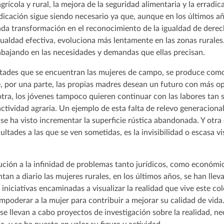
rícola y rural, la mejora de la seguridad alimentaria y la erradic
ndicación sigue siendo necesario ya que, aunque en los últimos añ
a transformación en el reconocimiento de la igualdad de derec
ualdad efectiva, evoluciona más lentamente en las zonas rurales
 trabajando en las necesidades y demandas que ellas precisan.
ltades que se encuentran las mujeres de campo, se produce como
e, por una parte, las propias madres desean un futuro con más 
 otra, los jóvenes tampoco quieren continuar con las labores tan 
actividad agraria. Un ejemplo de esta falta de relevo generaciona
se ha visto incrementar la superficie rústica abandonada. Y otr
ultades a las que se ven sometidas, es la invisibilidad o escasa vis
lución a la infinidad de problemas tanto jurídicos, como económi
ntan a diario las mujeres rurales, en los últimos años, se han lle
iniciativas encaminadas a visualizar la realidad que vive este co
mpoderar a la mujer para contribuir a mejorar su calidad de vida
se llevan a cabo proyectos de investigación sobre la realidad, 