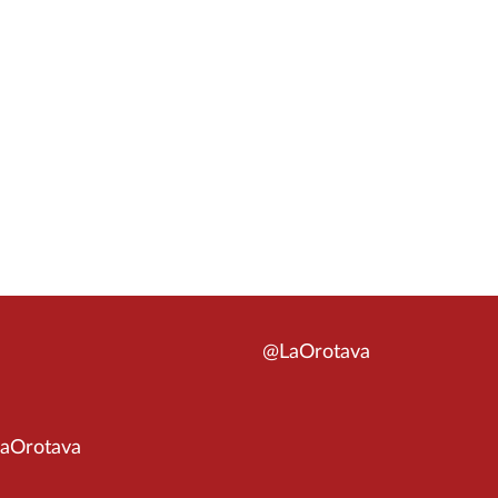
@LaOrotava
aOrotava