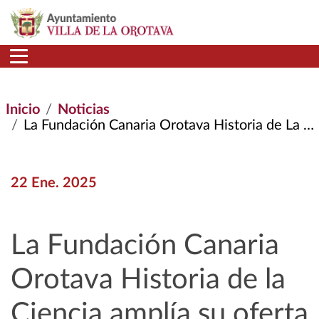
Pasar al contenido principal
Inicio
Noticias
La Fundación Canaria Orotava Historia de La Ciencia Amplía Su Oferta Divulgativa Para 2025
22 Ene. 2025
La Fundación Canaria
Orotava Historia de la
Ciencia amplía su oferta