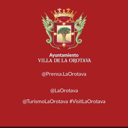
@Prensa.LaOrotava
@LaOrotava
@TurismoLaOrotava #VisitLaOrotava