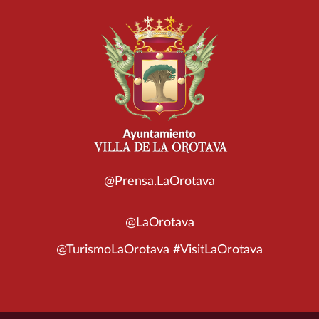
@Prensa.LaOrotava
@LaOrotava
@TurismoLaOrotava #VisitLaOrotava