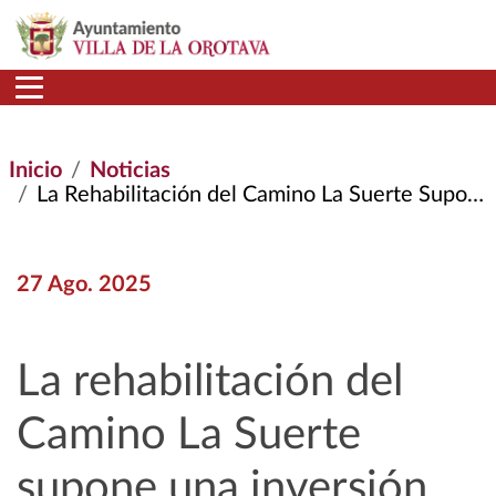
Pasar al contenido principal
Inicio
Noticias
La Rehabilitación del Camino La Suerte Supone Una Inversión de Más de 367.000 Euros
27 Ago. 2025
La rehabilitación del
Camino La Suerte
supone una inversión