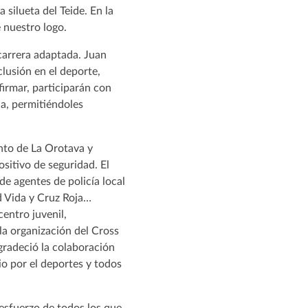
 silueta del Teide. En la
 nuestro logo.
 carrera adaptada. Juan
lusión en el deporte,
irmar, participarán con
da, permitiéndoles
nto de La Orotava y
sitivo de seguridad. El
de agentes de policía local
d Vida y Cruz Roja…
entro juvenil,
la organización del Cross
agradeció la colaboración
io por el deportes y todos
 esfuerzo de todos los que