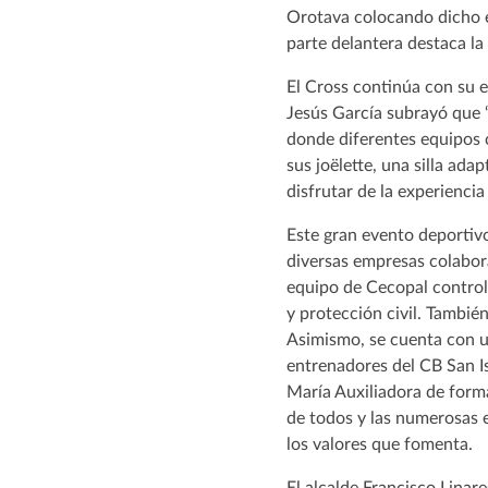
Orotava colocando dicho es
parte delantera destaca la
El Cross continúa con su e
Jesús García subrayó que “
donde diferentes equipos c
sus joëlette, una silla ad
disfrutar de la experiencia
Este gran evento deportiv
diversas empresas colabora
equipo de Cecopal controla
y protección civil. Tambi
Asimismo, se cuenta con u
entrenadores del CB San Is
María Auxiliadora de forma
de todos y las numerosas e
los valores que fomenta.
El alcalde Francisco Linar