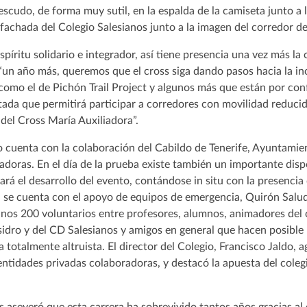
cudo, de forma muy sutil, en la espalda de la camiseta junto a la
 fachada del Colegio Salesianos junto a la imagen del corredor de
spíritu solidario e integrador, así tiene presencia una vez más la
un año más, queremos que el cross siga dando pasos hacia la inc
omo el de Pichón Trail Project y algunos más que están por conf
aptada que permitirá participar a corredores con movilidad reduci
 del Cross María Auxiliadora”.
o cuenta con la colaboración del Cabildo de Tenerife, Ayuntamie
doras. En el día de la prueba existe también un importante dispo
rá el desarrollo del evento, contándose in situ con la presencia 
én se cuenta con el apoyo de equipos de emergencia, Quirón Salu
nos 200 voluntarios entre profesores, alumnos, animadores del c
idro y del CD Salesianos y amigos en general que hacen posible 
 totalmente altruista. El director del Colegio, Francisco Jaldo, 
ntidades privadas colaboradoras, y destacó la apuesta del coleg
es aseveró que esta carrera ha sobrevivido tantos años gracias al