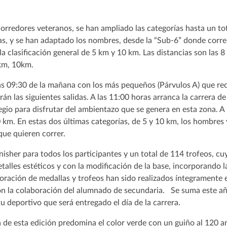
rredores veteranos, se han ampliado las categorías hasta un tot
, y se han adaptado los nombres, desde la “Sub-6” donde corr
la clasificación general de 5 km y 10 km. Las distancias son las 
km, 10km.
las 09:30 de la mañana con los más pequeños (Párvulos A) que re
án las siguientes salidas. A las 11:00 horas arranca la carrera de
legio para disfrutar del ambientazo que se genera en esta zona. A
0 km. En estas dos últimas categorías, de 5 y 10 km, los hombres
que quieren correr.
nisher para todos los participantes y un total de 114 trofeos, cu
talles estéticos y con la modificación de la base, incorporando l
boración de medallas y trofeos han sido realizados íntegramente e
n la colaboración del alumnado de secundaria. Se suma este año
u deportivo que será entregado el día de la carrera.
a de esta edición predomina el color verde con un guiño al 120 a