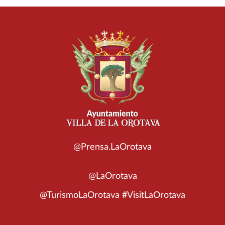
@Prensa.LaOrotava
@LaOrotava
@TurismoLaOrotava #VisitLaOrotava