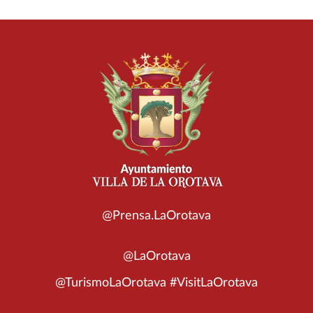
@Prensa.LaOrotava
@LaOrotava
@TurismoLaOrotava #VisitLaOrotava