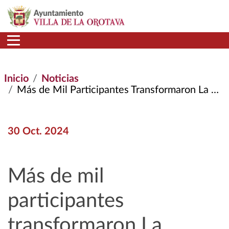
Pasar al contenido principal
Inicio
Noticias
Más de Mil Participantes Transformaron La Orotava En Villa Ecológica Durante La Feria de Agroecología y Biodiversidad
30 Oct. 2024
Más de mil
participantes
transformaron La