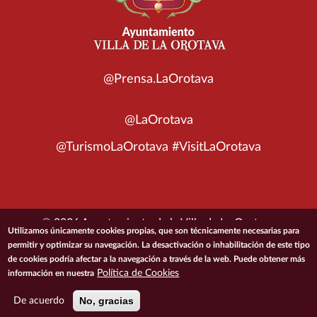
@Prensa.LaOrotava
@LaOrotava
@TurismoLaOrotava #VisitLaOrotava
© 2026 Ayuntamiento de la Villa de La Orotava
Utilizamos únicamente cookies propias, que son técnicamente necesarias para
permitir y optimizar su navegación. La desactivación o inhabilitación de este tipo
ACCESIBILIDAD
CONDICIONES DE USO
POLÍTICA DE PRIVACIDAD
de cookies podría afectar a la navegación a través de la web. Puede obtener más
Política de Cookies
información en nuestra
POLÍTICA DE COOKIES
MAPA DEL SITIO
No, gracias
De acuerdo