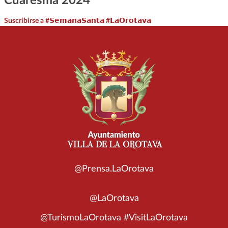
Cuaresma 2024
Suscribirse a #𝗦𝗲𝗺𝗮𝗻𝗮𝗦𝗮𝗻𝘁𝗮 #𝗟𝗮𝗢𝗿𝗼𝘁𝗮𝘃𝗮
@Prensa.LaOrotava
@LaOrotava
@TurismoLaOrotava #VisitLaOrotava