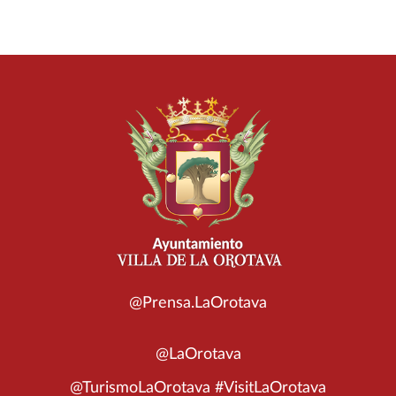
@Prensa.LaOrotava
@LaOrotava
@TurismoLaOrotava #VisitLaOrotava