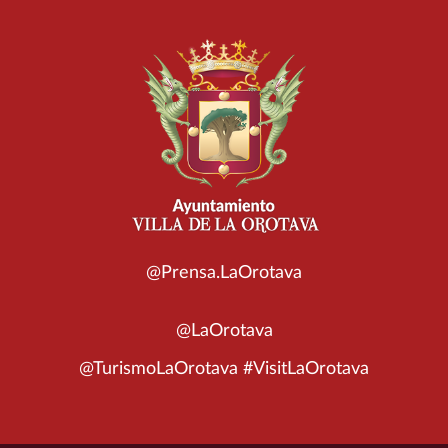
@Prensa.LaOrotava
@LaOrotava
@TurismoLaOrotava #VisitLaOrotava