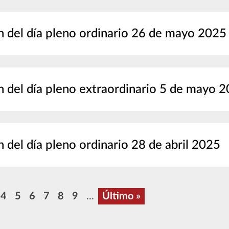
 del día pleno ordinario 26 de mayo 2025
 del día pleno extraordinario 5 de mayo 
 del día pleno ordinario 28 de abril 2025
n
a
gina
Página
Página
Página
Página
Página
Página
Última página
4
5
6
7
8
9
...
Último »