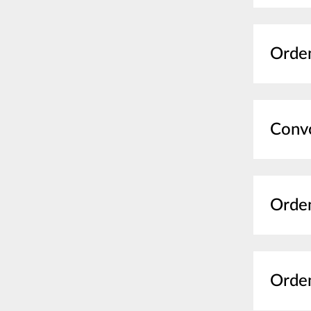
Orden
Convo
Orden
Orden