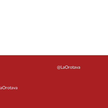
@LaOrotava
aOrotava