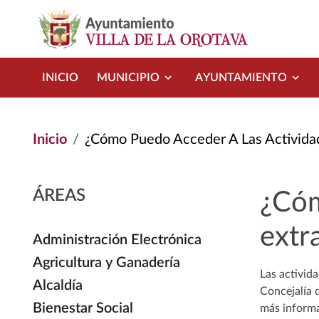
Pasar al contenido principal
INICIO
MUNICIPIO
AYUNTAMIENTO
Inicio
¿Cómo Puedo Acceder A Las Activida
ÁREAS
¿Cóm
extr
Administración Electrónica
Agricultura y Ganadería
Las activid
Alcaldía
Concejalía 
Bienestar Social
más informa