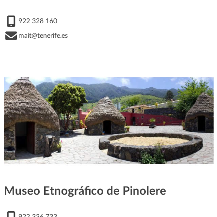
922 328 160
mait@tenerife.es
Museo Etnográfico de Pinolere
922 336 733