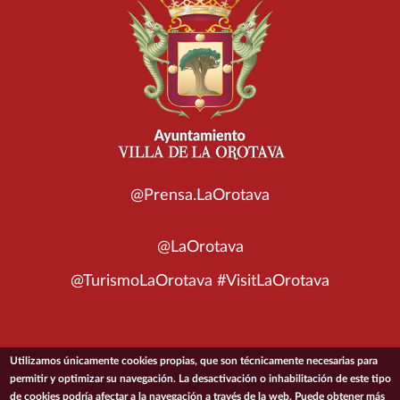
@Prensa.LaOrotava
@LaOrotava
@TurismoLaOrotava #VisitLaOrotava
Utilizamos únicamente cookies propias, que son técnicamente necesarias para
© 2026 Ayuntamiento de la Villa de La Orotava
permitir y optimizar su navegación. La desactivación o inhabilitación de este tipo
de cookies podría afectar a la navegación a través de la web. Puede obtener más