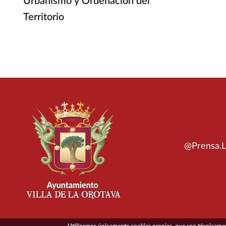
Urbanismo y Ordenación del
Territorio
@Prensa.L