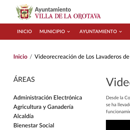
Pasar al contenido principal
INICIO
MUNICIPIO
AYUNTAMIENTO
Inicio
Videorecreación de Los Lavaderos de
ÁREAS
Vide
Administración Electrónica
Desde la Co
se ha lleva
Agricultura y Ganadería
funcionamie
Alcaldía
Bienestar Social