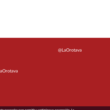
@LaOrotava
aOrotava