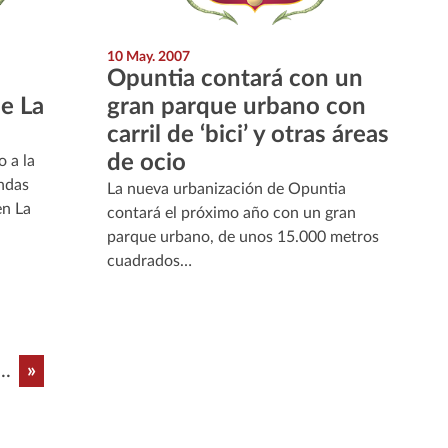
10 May. 2007
Opuntia contará con un
de La
gran parque urbano con
carril de ‘bici’ y otras áreas
de ocio
 a la
endas
La nueva urbanización de Opuntia
en La
contará el próximo año con un gran
parque urbano, de unos 15.000 metros
cuadrados…
Last page
...
»