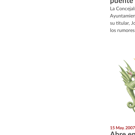
puente 
La Concejal
Ayuntamient
su titular, 
los rumore
15 May. 2007
Abre en