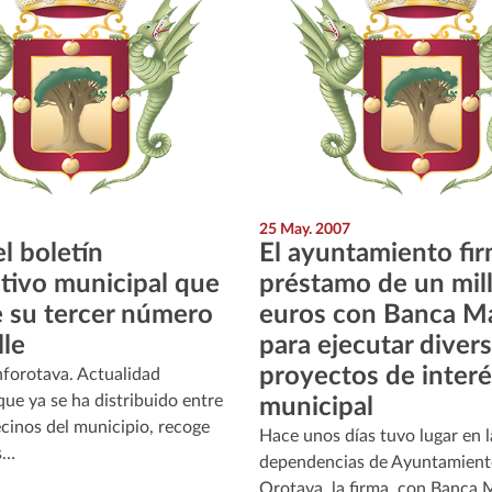
25 May. 2007
el boletín
El ayuntamiento fi
tivo municipal que
préstamo de un mil
e su tercer número
euros con Banca M
lle
para ejecutar diver
proyectos de interé
Inforotava. Actualidad
que ya se ha distribuido entre
municipal
ecinos del municipio, recoge
Hace unos días tuvo lugar en l
s…
dependencias de Ayuntamient
Orotava, la firma, con Banca 