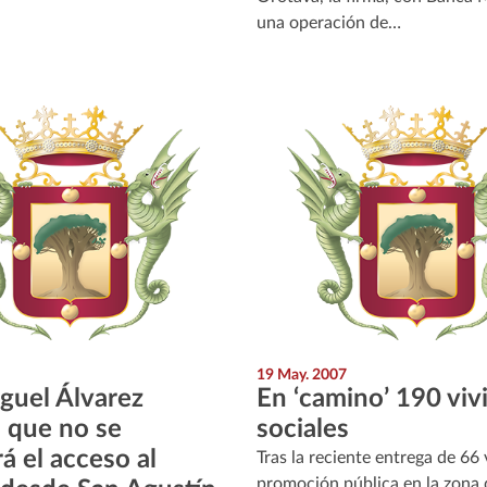
una operación de…
19 May. 2007
guel Álvarez
En ‘camino’ 190 viv
 que no se
sociales
á el acceso al
Tras la reciente entrega de 66
promoción pública en la zona 