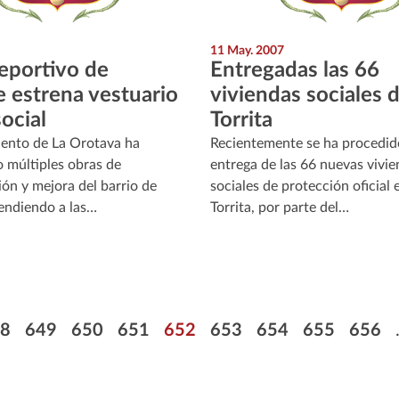
11 May. 2007
deportivo de
Entregadas las 66
e estrena vestuario
viviendas sociales 
social
Torrita
ento de La Orotava ha
Recientemente se ha procedido
o múltiples obras de
entrega de las 66 nuevas vivi
ón y mejora del barrio de
sociales de protección oficial 
tendiendo a las…
Torrita, por parte del…
e
ge
Page
Page
Page
Page
Page
Page
Page
Page
8
649
650
651
652
653
654
655
656