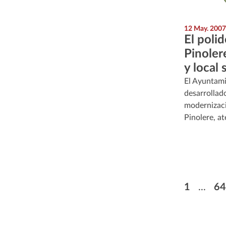
12 May. 2007
El poli
Pinoler
y local 
El Ayuntami
desarrollad
modernizaci
Pinolere, a
Pagination
First pag
Pa
1
...
64