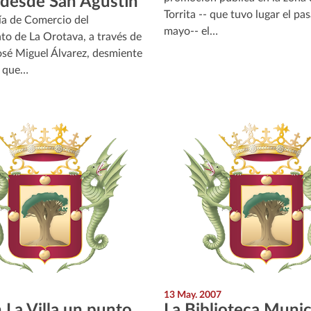
desde San Agustín
Torrita -- que tuvo lugar el pa
ía de Comercio del
mayo-- el…
o de La Orotava, a través de
José Miguel Álvarez, desmiente
s que…
13 May. 2007
 La Villa un punto
La Biblioteca Munic