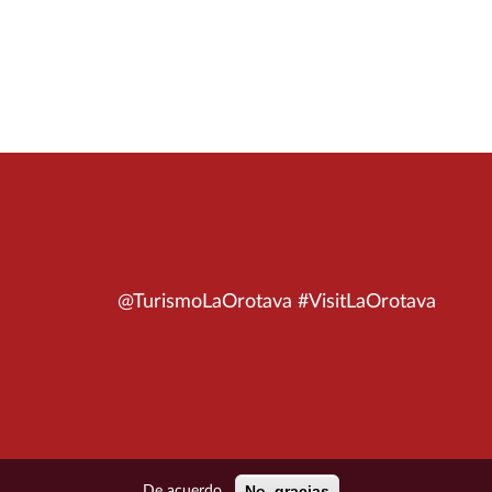
@TurismoLaOrotava #VisitLaOrotava
No, gracias
De acuerdo