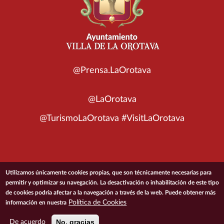
@Prensa.LaOrotava
@LaOrotava
@TurismoLaOrotava #VisitLaOrotava
© 2026 Ayuntamiento de la Villa de La Orotava
Utilizamos únicamente cookies propias, que son técnicamente necesarias para
permitir y optimizar su navegación. La desactivación o inhabilitación de este tipo
de cookies podría afectar a la navegación a través de la web. Puede obtener más
ACCESIBILIDAD
CONDICIONES DE USO
POLÍTICA DE PRIVACIDAD
Política de Cookies
información en nuestra
POLÍTICA DE COOKIES
MAPA DEL SITIO
No, gracias
De acuerdo