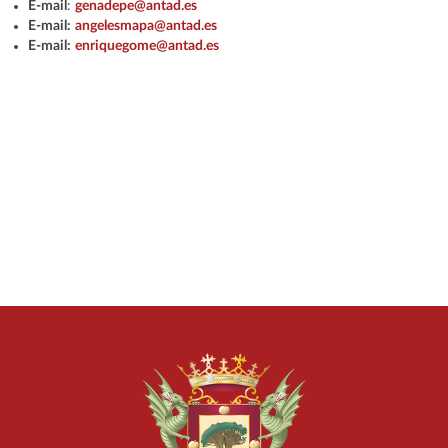
E-mail
:
genadepe@antad.es
E-mail:
angelesmapa@antad.es
E-mail:
enriquegome@antad.es