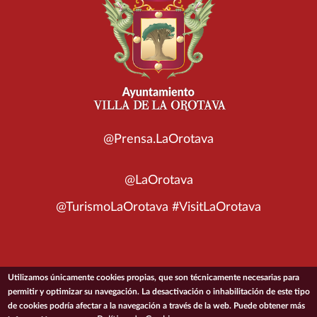
@Prensa.LaOrotava
@LaOrotava
@TurismoLaOrotava #VisitLaOrotava
Utilizamos únicamente cookies propias, que son técnicamente necesarias para
© 2026 Ayuntamiento de la Villa de La Orotava
permitir y optimizar su navegación. La desactivación o inhabilitación de este tipo
de cookies podría afectar a la navegación a través de la web. Puede obtener más