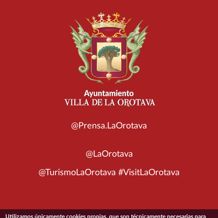
@Prensa.LaOrotava
@LaOrotava
@TurismoLaOrotava #VisitLaOrotava
Utilizamos únicamente cookies propias, que son técnicamente necesarias para