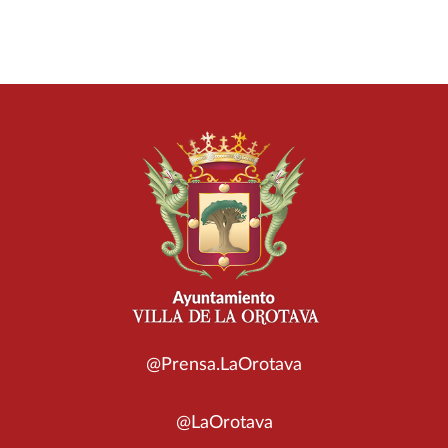
@Prensa.LaOrotava
@LaOrotava