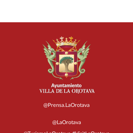
@Prensa.LaOrotava
@LaOrotava